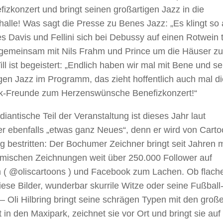
izkonzert und bringt seinen großartigen Jazz in die
halle! Was sagt die Presse zu Benes Jazz: „Es klingt so 
s Davis und Fellini sich bei Debussy auf einen Rotwein t
gemeinsam mit Nils Frahm und Prince um die Häuser zu
Till ist begeistert: „Endlich haben wir mal mit Bene und s
tigen Jazz im Programm, das zieht hoffentlich auch mal d
k-Freunde zum Herzenswünsche Benefizkonzert!“
iantische Teil der Veranstaltung ist dieses Jahr laut
 ebenfalls „etwas ganz Neues“, denn er wird von Carto
ing bestritten: Der Bochumer Zeichner bringt seit Jahren m
mischen Zeichnungen weit über 250.000 Follower auf
 ( @oliscartoons ) und Facebook zum Lachen. Ob flach
fiese Bilder, wunderbar skurrile Witze oder seine Fußball
– Oli Hilbring bringt seine schrägen Typen mit den groß
 in den Maxipark, zeichnet sie vor Ort und bringt sie auf