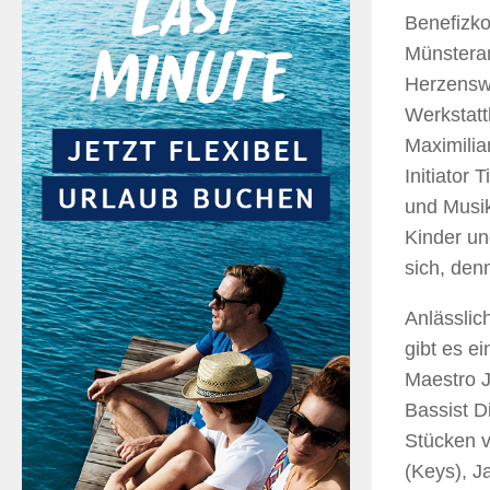
Benefizko
Münstera
Herzenswü
Werkstatt
Maximilia
Initiator
und Musik
Kinder un
sich, denn
Anlässlic
gibt es e
Maestro J
Bassist Di
Stücken v
(Keys), J