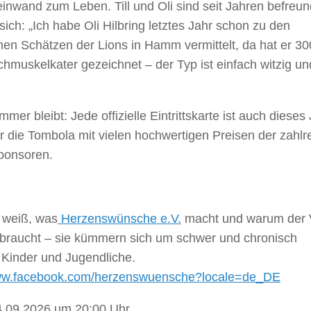
inwand zum Leben. Till und Oli sind seit Jahren befreu
sich: „Ich habe Oli Hilbring letztes Jahr schon zu den
chen Schätzen der Lions in Hamm vermittelt, da hat er 3
chmuskelkater gezeichnet – der Typ ist einfach witzig un
mer bleibt: Jede offizielle Eintrittskarte ist auch dieses
ür die Tombola mit vielen hochwertigen Preisen der zahlr
ponsoren.
 weiß, was
Herzenswünsche e.V.
macht und warum der 
braucht – sie kümmern sich um schwer und chronisch
 Kinder und Jugendliche.
www.facebook.com/herzenswuensche?locale=de_DE
4.09.2026 um 20:00 Uhr