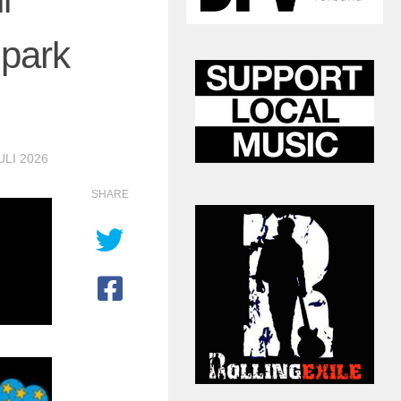
park
ULI 2026
SHARE