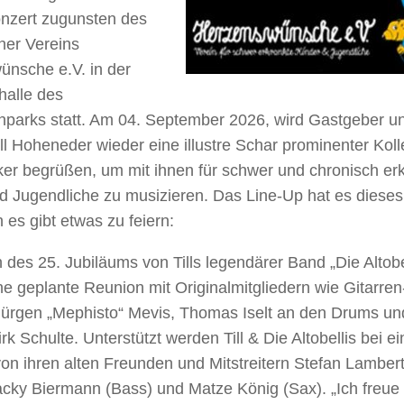
nzert zugunsten des
ner Vereins
nsche e.V. in der
halle des
nparks statt. Am 04. September 2026, wird Gastgeber u
 Till Hoheneder wieder eine illustre Schar prominenter Kol
er begrüßen, um mit ihnen für schwer und chronisch er
d Jugendliche zu musizieren. Das Line-Up hat es dieses
 es gibt etwas zu feiern:
h des 25. Jubiläums von Tills legendärer Band „Die Altobe
ine geplante Reunion mit Originalmitgliedern wie Gitarren
ürgen „Mephisto“ Mevis, Thomas Iselt an den Drums un
rk Schulte. Unterstützt werden Till & Die Altobellis bei e
on ihren alten Freunden und Mitstreitern Stefan Lamber
acky Biermann (Bass) und Matze König (Sax). „Ich freue