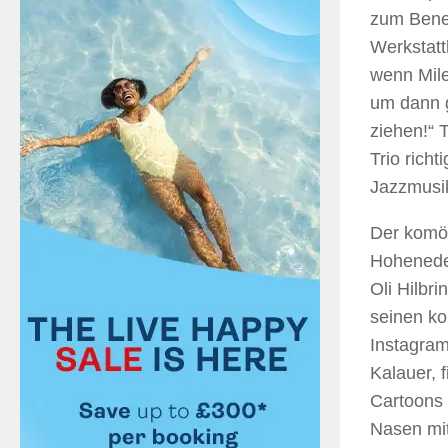
zum Benef
Werkstatt
wenn Mile
um dann 
ziehen!“ 
Trio rich
Jazzmusi
Der komöd
Hoheneder
Oli Hilbr
seinen ko
Instagram
Kalauer, 
Cartoons 
Nasen mit