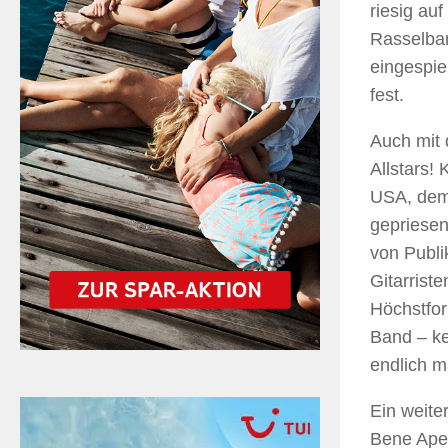
riesig au
Rasselban
eingespiel
fest.
Auch mit 
Allstars!
USA, dem 
gepriesen
von Publi
Gitarrist
Höchstfor
Band – ke
endlich m
Ein weite
Bene Ape