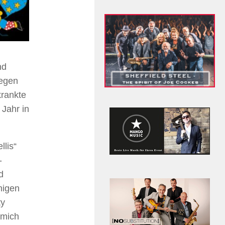
nd
legen
krankte
 Jahr in
llis“
-
d
inigen
ty
 mich