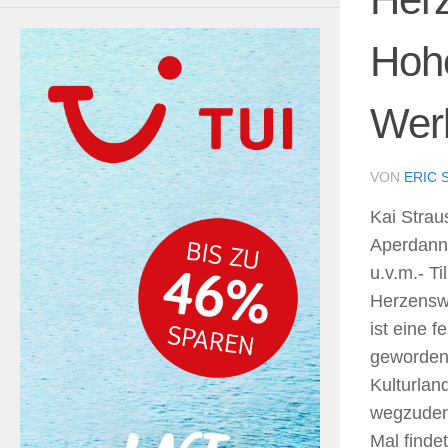
Hoh
Wer
VON
ERIC 
Kai Strau
Aperdanni
u.v.m.- T
Herzensw
ist eine fe
geworden
Kulturlan
wegzuden
Mal finde