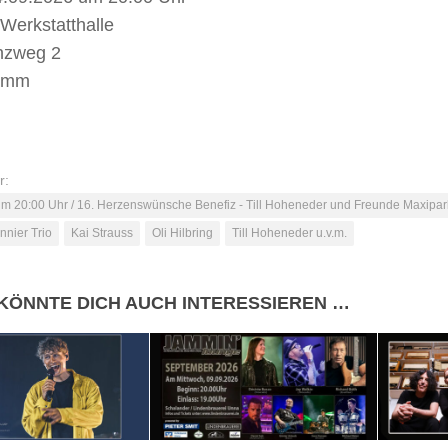
Werkstatthalle
enzweg 2
amm
r:
m 20:00 Uhr / 16. Herzenswünsche Benefiz - Till Hoheneder und Freunde Maxipa
nier Trio
Kai Strauss
Oli Hilbring
Till Hoheneder u.v.m.
KÖNNTE DICH AUCH INTERESSIEREN …