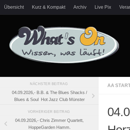
Übersicht
Kurz & Kompakt
Archiv
Live Pix
Veran
Zum Inhalt springen
NÄCHSTER BEITRAG
AA STAR
04.09.2026,- B.B. & The Blues Shacks /
Blues & Soul Hot Jazz Club Münster
04.0
VORHERIGER BEITRAG
04.09.2026,- Chris Zimmer Quartett,
Herz
HoppeGarden Hamm.