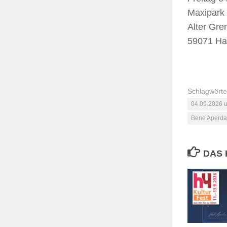
Maxipark 
Alter Gr
59071 H
Schlagwörte
04.09.2026 u
Bene Aperdan
DAS 