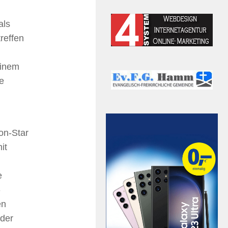
als
reffen
einem
ie
on-Star
it
e
-
en
 der