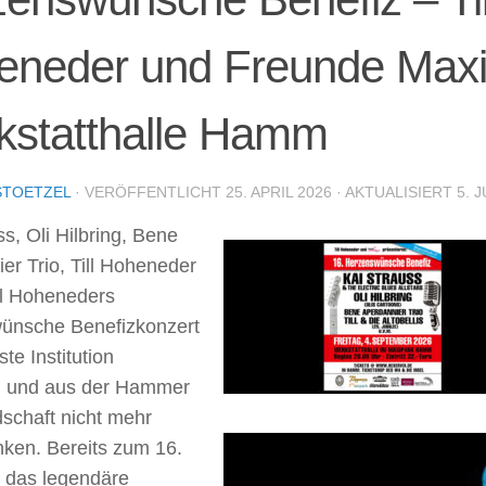
eneder und Freunde Maxi
kstatthalle Hamm
STOETZEL
· VERÖFFENTLICHT
25. APRIL 2026
· AKTUALISIERT
5. J
ss, Oli Hilbring, Bene
er Trio, Till Hoheneder
ill Hoheneders
ünsche Benefizkonzert
ste Institution
 und aus der Hammer
dschaft nicht mehr
ken. Bereits zum 16.
t das legendäre