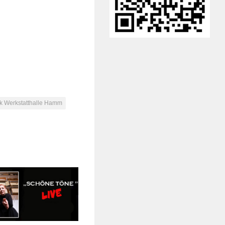
rk Werkstatthalle Hamm