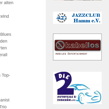
r alten
zelnd
 Blues
 den
rten
rall
n Top-
anist
Trio