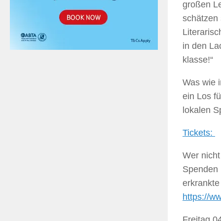
großen Le
schätzen 
Literaris
in den La
klasse!“
Was wie im
ein Los f
lokalen S
Tickets:
Wer nicht
Spenden 
erkrankte
https://
Freitag 0