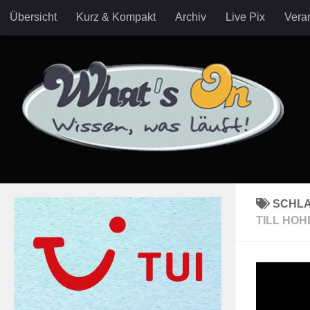
Übersicht
Kurz & Kompakt
Archiv
Live Pix
Veran
Zum Inhalt springen
SCHL
TILL HO