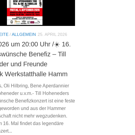
EITE
/
ALLGEMEIN
25. APRIL 2026
026 um 20:00 Uhr /☀️ 16.
wünsche Benefiz – Till
der und Freunde
k Werkstatthalle Hamm
s, Oli Hilbring, Bene Aperdannier
Hoheneder u.v.m.- Till Hoheneders
sche Benefizkonzert ist eine feste
n geworden und aus der Hammer
schaft nicht mehr wegzudenken.
m 16. Mal findet das legendäre
ert...