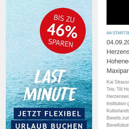
AA STARTS
04.09.2
Herzens
Hohene
Maxipar
Kai Straus
Trio, Till 
Herzenswün
Institutio
Kulturland
Bereits zu
Benefizkonz