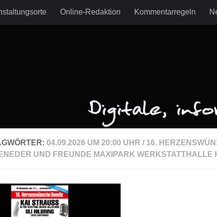
staltungsorte
Online-Redaktion
Kommentarregeln
Ne
AGWÖRTER:
04.09.2026 UM 20:00 UHR / 16. HERZENSWÜ
HENEDER UND FREUNDE MAXIPARK WERKSTATTHALLE