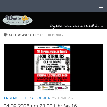
Zum Inhalt springen
SCHLAGWÖRTER:
OLI HILBRING
AA STARTSEITE
/
ALLGEMEIN
25. APRIL 2026
04.09.2026 um 20:00 Uhr /☀️ 16.