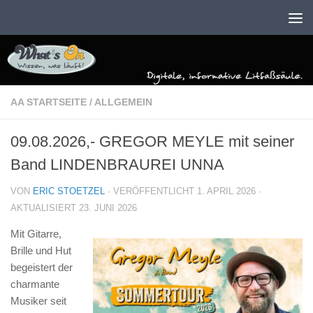
Zum Inhalt springen
AA STARTSEITE
/
ALLGEMEIN
09.08.2026,- GREGOR MEYLE mit seiner
Band LINDENBRAUREI UNNA
VON
ERIC STOETZEL
· VERÖFFENTLICHT
1. APRIL 2026
·
AKTUALISIERT
23. JUNI 2026
Mit Gitarre,
Brille und Hut
begeistert der
charmante
Musiker seit